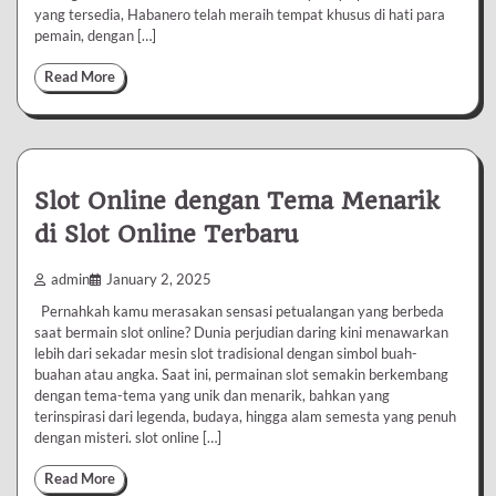
yang tersedia, Habanero telah meraih tempat khusus di hati para
pemain, dengan […]
Read More
Slot Online dengan Tema Menarik
di Slot Online Terbaru
admin
January 2, 2025
Pernahkah kamu merasakan sensasi petualangan yang berbeda
saat bermain slot online? Dunia perjudian daring kini menawarkan
lebih dari sekadar mesin slot tradisional dengan simbol buah-
buahan atau angka. Saat ini, permainan slot semakin berkembang
dengan tema-tema yang unik dan menarik, bahkan yang
terinspirasi dari legenda, budaya, hingga alam semesta yang penuh
dengan misteri. slot online […]
Read More