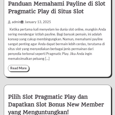
Panduan Memahami Payline di Slot
Pragmatic Play di Situs Slot
admin
January 13, 2025
Ketika pertama kali menyelam ke dunia slot online, mungkin Anda
sering mendengar istilah payline. Bagi banyak pemain, ini adalah
konsep yang cukup membingungkan. Namun, memahami payline
sangat penting agar Anda dapat bermain lebih cerdas, terutama di
situs slot yang menyediakan berbagai jenis permainan dari
penyedia terkenal seperti Pragmatic Play. Jika Anda ingin
memaksimalkan peluang […]
Read More
Pilih Slot Pragmatic Play dan
Dapatkan Slot Bonus New Member
yang Menguntungkan!