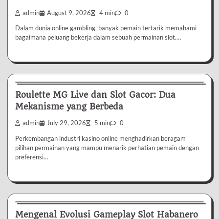
admin
August 9, 2026
4 min
0
Dalam dunia online gambling, banyak pemain tertarik memahami
bagaimana peluang bekerja dalam sebuah permainan slot.…
Uncategorized
Roulette MG Live dan Slot Gacor: Dua
Mekanisme yang Berbeda
admin
July 29, 2026
5 min
0
Perkembangan industri kasino online menghadirkan beragam
pilihan permainan yang mampu menarik perhatian pemain dengan
preferensi…
Uncategorized
Mengenal Evolusi Gameplay Slot Habanero