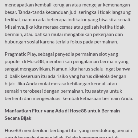
mendapatkan kembali kerugian atau mengejar kemenangan
besar. Tanda-tanda kecanduan judi seringkali tidak langsung
terlihat, namun ada beberapa indikator yang bisa kita kenali.
Misalnya, jika kita merasa cemas atau gelisah ketika tidak
bermain, atau bahkan mulai mengabaikan pekerjaan dan
hubungan sosial karena terlalu fokus pada permainan.
Pragmatic Play, sebagai penyedia permainan slot yang
populer di Hose88, memberikan pengalaman bermain yang
sangat mengasyikkan. Namun, kita harus selalu ingat bahwa
di balik keseruan itu ada risiko yang harus dikelola dengan
bijak. Jika Anda mulai merasa kehilangan kendali atau
semakin terobsesi dengan permainan, itu saatnya untuk
berhenti dan mengevaluasi kembali kebiasaan bermain Anda.
Manfaatkan Fitur yang Ada di Hose88 untuk Bermain
Secara Bijak
Hose88 memberikan berbagai fitur yang mendukung pemain
untuk bermain dengan bijak. Selain kemampuan untuk