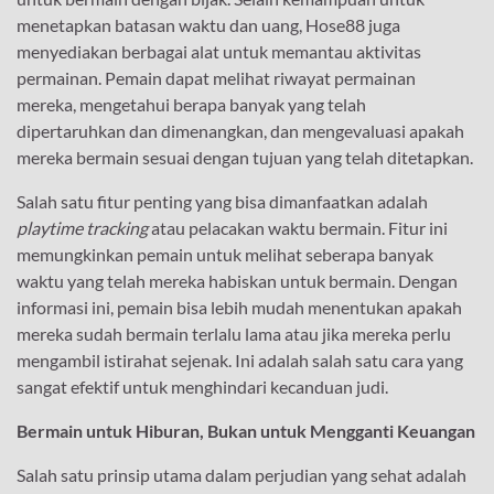
menetapkan batasan waktu dan uang, Hose88 juga
menyediakan berbagai alat untuk memantau aktivitas
permainan. Pemain dapat melihat riwayat permainan
mereka, mengetahui berapa banyak yang telah
dipertaruhkan dan dimenangkan, dan mengevaluasi apakah
mereka bermain sesuai dengan tujuan yang telah ditetapkan.
Salah satu fitur penting yang bisa dimanfaatkan adalah
playtime tracking
atau pelacakan waktu bermain. Fitur ini
memungkinkan pemain untuk melihat seberapa banyak
waktu yang telah mereka habiskan untuk bermain. Dengan
informasi ini, pemain bisa lebih mudah menentukan apakah
mereka sudah bermain terlalu lama atau jika mereka perlu
mengambil istirahat sejenak. Ini adalah salah satu cara yang
sangat efektif untuk menghindari kecanduan judi.
Bermain untuk Hiburan, Bukan untuk Mengganti Keuangan
Salah satu prinsip utama dalam perjudian yang sehat adalah