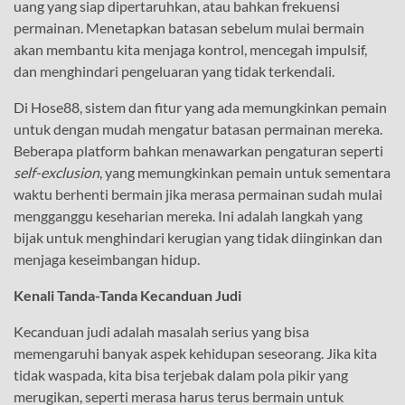
uang yang siap dipertaruhkan, atau bahkan frekuensi
permainan. Menetapkan batasan sebelum mulai bermain
akan membantu kita menjaga kontrol, mencegah impulsif,
dan menghindari pengeluaran yang tidak terkendali.
Di Hose88, sistem dan fitur yang ada memungkinkan pemain
untuk dengan mudah mengatur batasan permainan mereka.
Beberapa platform bahkan menawarkan pengaturan seperti
self-exclusion
, yang memungkinkan pemain untuk sementara
waktu berhenti bermain jika merasa permainan sudah mulai
mengganggu keseharian mereka. Ini adalah langkah yang
bijak untuk menghindari kerugian yang tidak diinginkan dan
menjaga keseimbangan hidup.
Kenali Tanda-Tanda Kecanduan Judi
Kecanduan judi adalah masalah serius yang bisa
memengaruhi banyak aspek kehidupan seseorang. Jika kita
tidak waspada, kita bisa terjebak dalam pola pikir yang
merugikan, seperti merasa harus terus bermain untuk