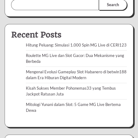
Search
Recent Posts
Hitung Peluang: Simulasi 1.000 Spin MG Live di CERI123
Roulette MG Live dan Slot Gacor: Dua Mekanisme yang
Berbeda
Mengenal Evolusi Gameplay Slot Habanero di betwin188
dalam Era Hiburan Digital Modern
Kisah Sukses Member Pohonemas33 yang Tembus
Jackpot Ratusan Juta
Mitologi Yunani dalam Slot: 5 Game MG Live Bertema
Dewa