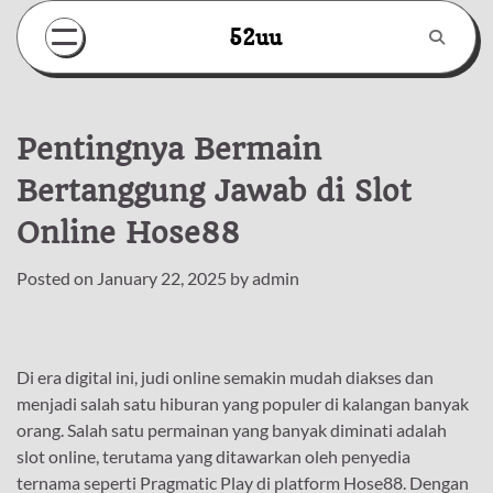
Skip
52uu
to
content
Pentingnya Bermain
Bertanggung Jawab di Slot
Online Hose88
Posted on
January 22, 2025
by
admin
Di era digital ini, judi online semakin mudah diakses dan
menjadi salah satu hiburan yang populer di kalangan banyak
orang. Salah satu permainan yang banyak diminati adalah
slot online, terutama yang ditawarkan oleh penyedia
ternama seperti Pragmatic Play di platform Hose88. Dengan