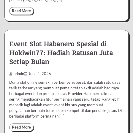
Read More
Event Slot Habanero Spesial di
Hokiwin77: Hadiah Ratusan Juta
Setiap Bulan
admin
June 4, 2026
Dunia slot online semakin berkembang pesat, dan salah satu daya
tarik terbesar yang membuat pemain tetap aktif adalah hadirnya
berbagai event dan promo spesial. Provider Habanero dikenal
sering menghadirkan fitur permainan yang seru, tetapi yang lebih
menarik lagi adalah event-event khusus yang membuat
pengalaman bermain terasa lebih kompetitif dan penuh kejutan. Di
berbagai platform permainan […]
Read More