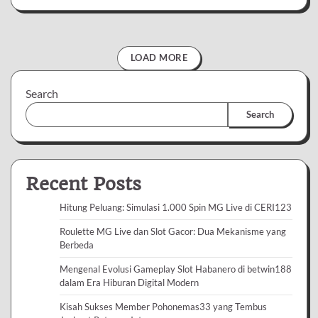
LOAD MORE
Search
Search
Recent Posts
Hitung Peluang: Simulasi 1.000 Spin MG Live di CERI123
Roulette MG Live dan Slot Gacor: Dua Mekanisme yang
Berbeda
Mengenal Evolusi Gameplay Slot Habanero di betwin188
dalam Era Hiburan Digital Modern
Kisah Sukses Member Pohonemas33 yang Tembus