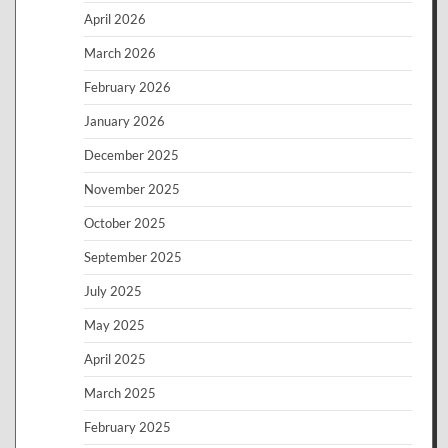
April 2026
March 2026
February 2026
January 2026
December 2025
November 2025
October 2025
September 2025
July 2025
May 2025
April 2025
March 2025
February 2025