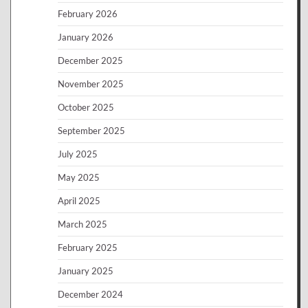
February 2026
January 2026
December 2025
November 2025
October 2025
September 2025
July 2025
May 2025
April 2025
March 2025
February 2025
January 2025
December 2024