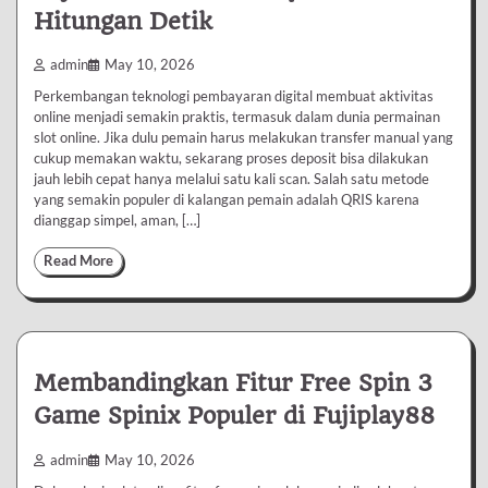
Hitungan Detik
admin
May 10, 2026
Perkembangan teknologi pembayaran digital membuat aktivitas
online menjadi semakin praktis, termasuk dalam dunia permainan
slot online. Jika dulu pemain harus melakukan transfer manual yang
cukup memakan waktu, sekarang proses deposit bisa dilakukan
jauh lebih cepat hanya melalui satu kali scan. Salah satu metode
yang semakin populer di kalangan pemain adalah QRIS karena
dianggap simpel, aman, […]
Read More
Membandingkan Fitur Free Spin 3
Game Spinix Populer di Fujiplay88
admin
May 10, 2026