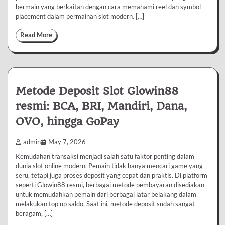
bermain yang berkaitan dengan cara memahami reel dan symbol
placement dalam permainan slot modern. […]
Read More
Metode Deposit Slot Glowin88
resmi: BCA, BRI, Mandiri, Dana,
OVO, hingga GoPay
admin
May 7, 2026
Kemudahan transaksi menjadi salah satu faktor penting dalam
dunia slot online modern. Pemain tidak hanya mencari game yang
seru, tetapi juga proses deposit yang cepat dan praktis. Di platform
seperti Glowin88 resmi, berbagai metode pembayaran disediakan
untuk memudahkan pemain dari berbagai latar belakang dalam
melakukan top up saldo. Saat ini, metode deposit sudah sangat
beragam, […]