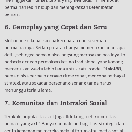
permainan lebih hidup dan meningkatkan keterlibatan
pemain.
6. Gameplay yang Cepat dan Seru
Slot online dikenal karena kecepatan dan keseruan
permainannya. Setiap putaran hanya memerlukan beberapa
detik, sehingga pemain bisa langsung merasakan hasilnya. Ini
berbeda dengan permainan kasino tradisional yang kadang
memerlukan waktu lebih lama untuk satu ronde. Di
slot88
,
pemain bisa bermain dengan ritme cepat, mencoba berbagai
strategi, atau sekadar bersenang-senang tanpa harus
menunggu terlalu lama.
7. Komunitas dan Interaksi Sosial
Terakhir, popularitas slot juga didukung oleh komunitas
pemain yang aktif. Banyak pemain berbagi tips, strategi, dan
cerita kemenangan mereka melalui forum atau media sosial.