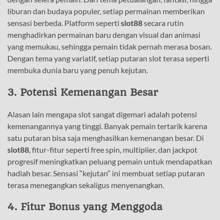
liburan dan budaya populer, setiap permainan memberikan
sensasi berbeda. Platform seperti
slot88
secara rutin
menghadirkan permainan baru dengan visual dan animasi
yang memukau, sehingga pemain tidak pernah merasa bosan.
Dengan tema yang variatif, setiap putaran slot terasa seperti
membuka dunia baru yang penuh kejutan.
3. Potensi Kemenangan Besar
Alasan lain mengapa slot sangat digemari adalah potensi
kemenangannya yang tinggi. Banyak pemain tertarik karena
satu putaran bisa saja menghasilkan kemenangan besar. Di
slot88
, fitur-fitur seperti free spin, multiplier, dan jackpot
progresif meningkatkan peluang pemain untuk mendapatkan
hadiah besar. Sensasi “kejutan” ini membuat setiap putaran
terasa menegangkan sekaligus menyenangkan.
4. Fitur Bonus yang Menggoda