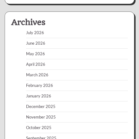
Archives
July 2026
June 2026
May 2026
April 2026
March 2026
February 2026
January 2026
December 2025
November 2025
October 2025
September 2025