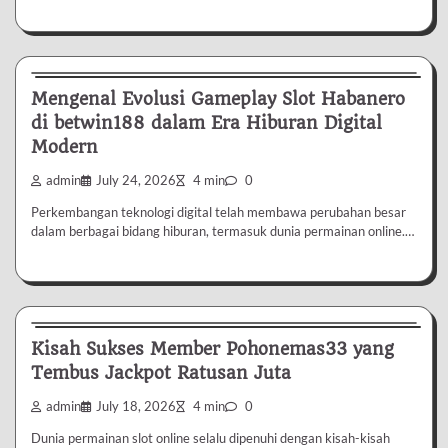
Uncategorized
Mengenal Evolusi Gameplay Slot Habanero
di betwin188 dalam Era Hiburan Digital
Modern
admin
July 24, 2026
4 min
0
Perkembangan teknologi digital telah membawa perubahan besar
dalam berbagai bidang hiburan, termasuk dunia permainan online.…
Uncategorized
Kisah Sukses Member Pohonemas33 yang
Tembus Jackpot Ratusan Juta
admin
July 18, 2026
4 min
0
Dunia permainan slot online selalu dipenuhi dengan kisah-kisah