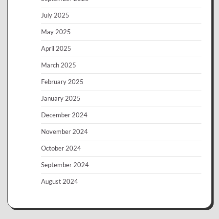
July 2025
May 2025
April 2025
March 2025
February 2025
January 2025
December 2024
November 2024
October 2024
September 2024
August 2024