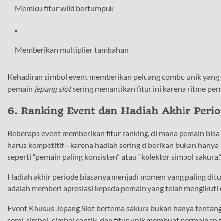
Memicu fitur wild bertumpuk
Memberikan multiplier tambahan
Kehadiran simbol event memberikan peluang combo unik yang 
pemain
jepang slot
sering menantikan fitur ini karena ritme pe
6. Ranking Event dan Hadiah Akhir Perio
Beberapa event memberikan fitur ranking, di mana pemain bisa
harus kompetitif—karena hadiah sering diberikan bukan hanya un
seperti “pemain paling konsisten” atau “kolektor simbol sakura.
Hadiah akhir periode biasanya menjadi momen yang paling dit
adalah memberi apresiasi kepada pemain yang telah mengikuti e
Event Khusus Jepang Slot bertema sakura bukan hanya tentang
semi, simbol-simbol cantik, dan fitur unik membuat permainan 