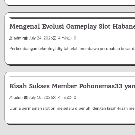
Uncategorized
Mengenal Evolusi Gameplay Slot Habane
admin
July 24, 2026
4 min
0
Perkembangan teknologi digital telah membawa perubahan besar da
Uncategorized
Kisah Sukses Member Pohonemas33 yan
admin
July 18, 2026
4 min
0
Dunia permainan slot online selalu dipenuhi dengan kisah-kisah m