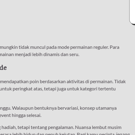
mungkin tidak muncul pada mode permainan reguler. Para
rmainan menjadi lebih dinamis dan seru.
de
 mendapatkan poin berdasarkan aktivitas di permainan. Tidak
tuk peringkat atas, tetapi juga untuk kategori tertentu
”
unggu. Walaupun bentuknya bervariasi, konsep utamanya
vent hingga selesai.
 hadiah, tetapi tentang pengalaman. Nuansa lembut musim
terasa lebih hidup dan penuh kejutan. Bagi kamu pecinta
jepang