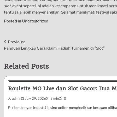
slot
, event seperti ini adalah kesempatan untuk menikmati perm
tentu saja lebih menyenangkan. Selamat menikmati festival saku
Posted in
Uncategorized
Post
Previous:
Panduan Lengkap Cara Klaim Hadiah Turnamen di “Slot”
navigation
Related Posts
Uncategorized
Roulette MG Live dan Slot Gacor: Dua 
admin
July 29, 2026
5 min
0
Perkembangan industri kasino online menghadirkan beragam pili