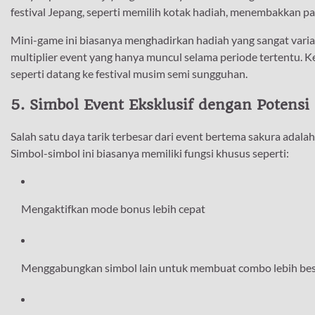
festival Jepang, seperti memilih kotak hadiah, menembakkan pa
Mini-game ini biasanya menghadirkan hadiah yang sangat variatif
multiplier event yang hanya muncul selama periode tertentu
seperti datang ke festival musim semi sungguhan.
5. Simbol Event Eksklusif dengan Potens
Salah satu daya tarik terbesar dari event bertema sakura adala
Simbol-simbol ini biasanya memiliki fungsi khusus seperti:
Mengaktifkan mode bonus lebih cepat
Menggabungkan simbol lain untuk membuat combo lebih be