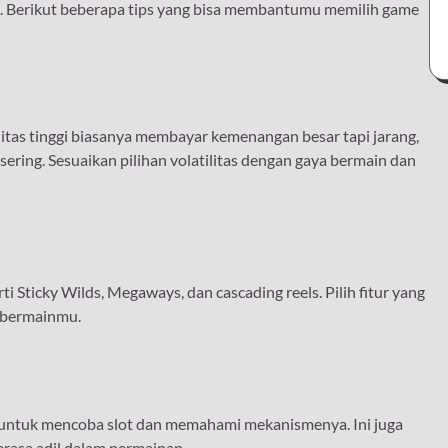
a. Berikut beberapa tips yang bisa membantumu memilih game
tilitas tinggi biasanya membayar kemenangan besar tapi jarang,
ering. Sesuaikan pilihan volatilitas dengan gaya bermain dan
ti Sticky Wilds, Megaways, dan cascading reels. Pilih fitur yang
 bermainmu.
untuk mencoba slot dan memahami mekanismenya. Ini juga
asa adil dalam permainan.