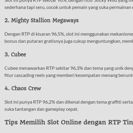
sederhana tapi seru, cocok untuk pemain yang suka permainan de
2.
Mighty Stallion Megaways
Dengan RTP di kisaran 96,5%, slot ini menggunakan mekanism
bonus dan putaran gratisnya juga cukup menguntungkan, membuat
3.
Cubee
Cubee menawarkan RTP sekitar 96,3% dan tema yang unik deng
fitur cascading reels yang memberi kesempatan menang berunt
4.
Chaos Crew
Slot ini punya RTP 96,2% dan dikenal dengan tema graffiti sert
suka tantangan dan gameplay cepat.
Tips Memilih Slot Online dengan RTP Ti