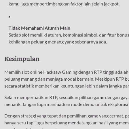
kamu juga mempertimbangkan faktor lain selain jackpot.
Tidak Memahami Aturan Main
Setiap slot memiliki aturan, kombinasi simbol, dan fitur bo
kehilangan peluang menang yang sebenarnya ada.
Kesimpulan
Memilih slot online Hacksaw Gaming dengan RTP tinggi adalah
peluang menang dan menjaga modal bermain. Meskipun RTP bu
secara statistik memberikan keuntungan lebih dalam jangka pa
Selain memperhatikan RTP, sesuaikan pilihan game dengan gaya b
menarik. Jangan lupa manfaatkan mode demo untuk eksplorasi 
Dengan strategi yang tepat dan pemilihan game yang cermat, p
hanya seru tapi juga berpeluang mendatangkan hasil yang me