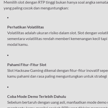
Memilih slot dengan RTP tinggi bukan hanya soal angka semat
yang paling cocok dan menguntungkan:
Perhatikan Volatilitas
Volatilitas adalah ukuran risiko dalam slot. Slot dengan vola
sementara volatilitas rendah memberi kemenangan kecil tapi s
modal kamu.
Pahami Fitur-Fitur Slot
Slot Hacksaw Gaming dikenal dengan fitur-fitur inovatif seper
kamu pahami dan rasa paling menguntungkan untuk strategi
Coba Mode Demo Terlebih Dahulu
Sebelum bertaruh dengan uang asli, manfaatkan mode demo 
membantu kamu menilai apakah RTP yang diklaim memang ter