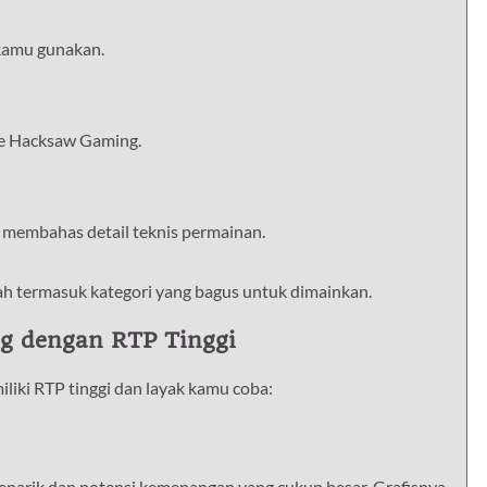
 kamu gunakan.
e Hacksaw Gaming.
g membahas detail teknis permainan.
h termasuk kategori yang bagus untuk dimainkan.
g dengan RTP Tinggi
iki RTP tinggi dan layak kamu coba:
 menarik dan potensi kemenangan yang cukup besar. Grafisnya