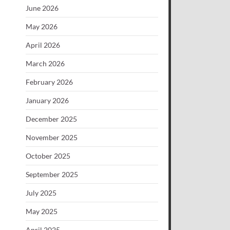
June 2026
May 2026
April 2026
March 2026
February 2026
January 2026
December 2025
November 2025
October 2025
September 2025
July 2025
May 2025
April 2025