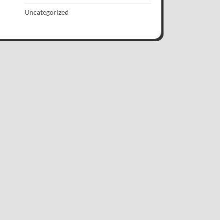
Uncategorized