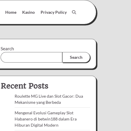
Home
Kasino
Privacy Policy
Search
Search
Recent Posts
Roulette MG Live dan Slot Gacor: Dua
Mekanisme yang Berbeda
Mengenal Evolusi Gameplay Slot
Habanero di betwin188 dalam Era
Hiburan Digital Modern