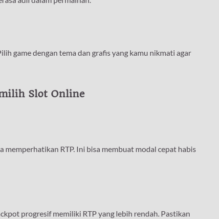
Pilih game dengan tema dan grafis yang kamu nikmati agar
ilih Slot Online
a memperhatikan RTP. Ini bisa membuat modal cepat habis
ackpot progresif memiliki RTP yang lebih rendah. Pastikan