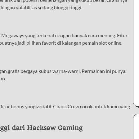
ngan volatilitas sedang hingga tinggi.
e Megaways yang terkenal dengan banyak cara menang. Fitur
nya jadi pilihan favorit di kalangan pemain slot online.
an grafis bergaya kubus warna-warni. Permainan ini punya
un.
a fitur bonus yang variatif. Chaos Crew cocok untuk kamu yang
nggi dari Hacksaw Gaming