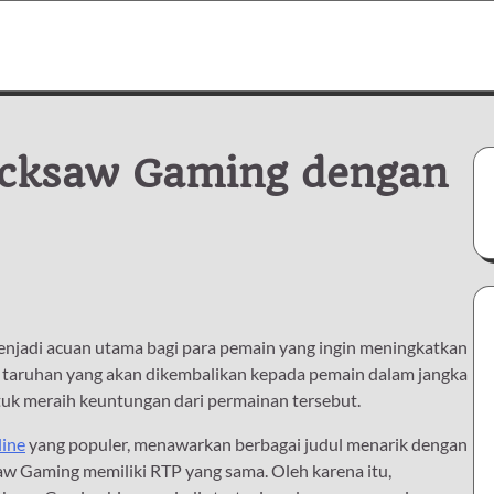
acksaw Gaming dengan
g menjadi acuan utama bagi para pemain yang ingin meningkatkan
l taruhan yang akan dikembalikan kepada pemain dalam jangka
tuk meraih keuntungan dari permainan tersebut.
line
yang populer, menawarkan berbagai judul menarik dengan
aw Gaming memiliki RTP yang sama. Oleh karena itu,