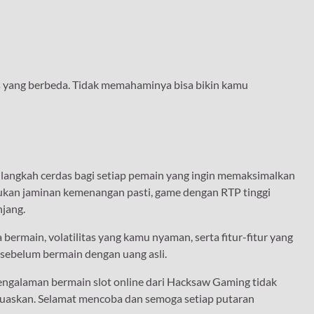
nus yang berbeda. Tidak memahaminya bisa bikin kamu
 langkah cerdas bagi setiap pemain yang ingin memaksimalkan
kan jaminan kemenangan pasti, game dengan RTP tinggi
njang.
ermain, volatilitas yang kamu nyaman, serta fitur-fitur yang
sebelum bermain dengan uang asli.
engalaman bermain slot online dari Hacksaw Gaming tidak
muaskan. Selamat mencoba dan semoga setiap putaran