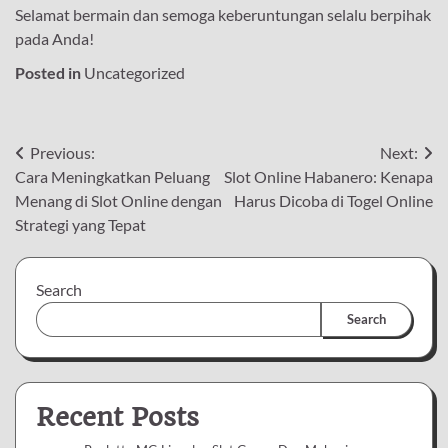
Selamat bermain dan semoga keberuntungan selalu berpihak
pada Anda!
Posted in
Uncategorized
Post
Previous:
Next:
Cara Meningkatkan Peluang
Slot Online Habanero: Kenapa
navigation
Menang di Slot Online dengan
Harus Dicoba di Togel Online
Strategi yang Tepat
Search
Search
Recent Posts