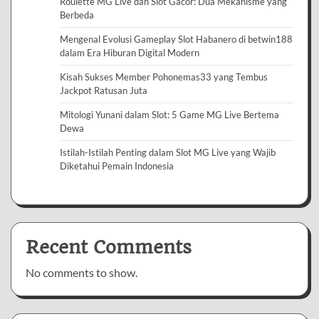
Roulette MG Live dan Slot Gacor: Dua Mekanisme yang
Berbeda
Mengenal Evolusi Gameplay Slot Habanero di betwin188
dalam Era Hiburan Digital Modern
Kisah Sukses Member Pohonemas33 yang Tembus
Jackpot Ratusan Juta
Mitologi Yunani dalam Slot: 5 Game MG Live Bertema
Dewa
Istilah-Istilah Penting dalam Slot MG Live yang Wajib
Diketahui Pemain Indonesia
Recent Comments
No comments to show.