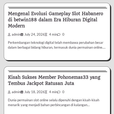
Uncategorized
Mengenal Evolusi Gameplay Slot Habanero
di betwin188 dalam Era Hiburan Digital
Modern
admin
July 24, 2026
4 min
0
Perkembangan teknologi digital telah membawa perubahan besar
dalam berbagai bidang hiburan, termasuk dunia permainan online.…
Uncategorized
Kisah Sukses Member Pohonemas33 yang
Tembus Jackpot Ratusan Juta
admin
July 18, 2026
4 min
0
Dunia permainan slot online selalu dipenuhi dengan kisah-kisah
menarik yang menjadi bahan perbincangan di kalangan…